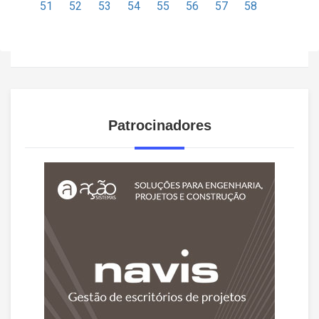
51
52
53
54
55
56
57
58
Patrocinadores