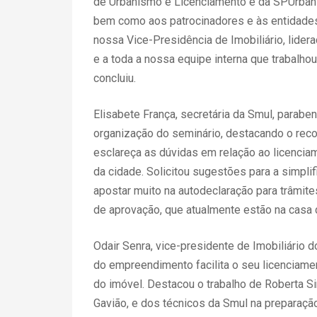
de Urbanismo e Licenciamento e da SPUrbani
bem como aos patrocinadores e às entidades 
nossa Vice-Presidência de Imobiliário, lidera
e a toda a nossa equipe interna que trabalho
concluiu.
Elisabete França, secretária da Smul, parabe
organização do seminário, destacando o reco
esclareça as dúvidas em relação ao licenciam
da cidade. Solicitou sugestões para a simpl
apostar muito na autodeclaração para trâmit
de aprovação, que atualmente estão na casa d
Odair Senra, vice-presidente de Imobiliário 
do empreendimento facilita o seu licenciamen
do imóvel. Destacou o trabalho de Roberta Si
Gavião, e dos técnicos da Smul na preparaçã