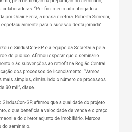
smo, pela dedicação na preparação do seminário,
colaboradoras. “Por fim, meu muito obrigado à
da por Odair Senra, à nossa diretora, Roberta Simeoni,
u espetacularmente para o sucesso desta jornada”,
nizou o SindusCon-SP e a equipe da Secretaria pela
rde de público. Afirmou esperar que o seminário
ento e às subvenções ao retrofit na Região Central
ificação dos processos de licenciamento. “Vamos
es mais simples, diminuindo o número de processos
e 80 mil”, disse.
do SindusCon-SP, afirmou que a qualidade do projeto
to, o que beneficia a velocidade de venda e o preço
meoni e do diretor adjunto de Imobiliário, Marcos
o do seminário.