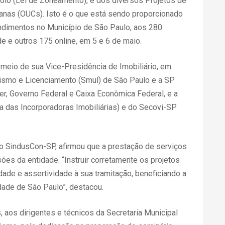
olo (Lei de Zoneamento), e dos diversos Projetos de
anas (OUCs). Isto é o que está sendo proporcionado
dimentos no Município de São Paulo, aos 280
de e outros 175 online, em 5 e 6 de maio.
 meio de sua Vice-Presidência de Imobiliário, em
nismo e Licenciamento (Smul) de São Paulo e a SP
er, Governo Federal e Caixa Econômica Federal, e a
ra das Incorporadoras Imobiliárias) e do Secovi-SP
 do SindusCon-SP, afirmou que a prestação de serviços
s da entidade. “Instruir corretamente os projetos
de e assertividade à sua tramitação, beneficiando a
dade de São Paulo”, destacou.
 aos dirigentes e técnicos da Secretaria Municipal